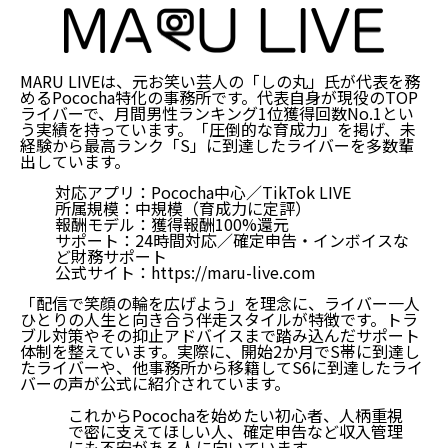
MARU LIVEは、元お笑い芸人の「しの丸」氏が代表を務
めるPococha特化の事務所です。代表自身が現役のTOP
ライバーで、月間男性ランキング1位獲得回数No.1とい
う実績を持っています。「圧倒的な育成力」を掲げ、未
経験から最高ランク「S」に到達したライバーを多数輩
出しています。
対応アプリ：Pococha中心／TikTok LIVE
所属規模：中規模（育成力に定評）
報酬モデル：獲得報酬100%還元
サポート：24時間対応／確定申告・インボイスな
ど財務サポート
公式サイト：
https://maru-live.com
「配信で笑顔の輪を広げよう」を理念に、
ライバー一人
ひとりの人生と向き合う伴走スタイル
が特徴です。トラ
ブル対策やその抑止アドバイスまで踏み込んだサポート
体制を整えています。実際に、開始2か月でS帯に到達し
たライバーや、他事務所から移籍してS6に到達したライ
バーの声が公式に紹介されています。
これからPocochaを始めたい初心者、人柄重視
で密に支えてほしい人、確定申告など収入管理
にも不安がある人に向いています。