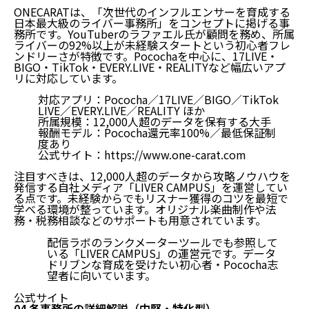
ONECARATは、「次世代のインフルエンサーを育成する
日本最大級のライバー事務所」をコンセプトに掲げる事
務所です。YouTuberのラファエル氏が顧問を務め、所属
ライバーの92%以上が未経験スタートという初心者フレ
ンドリーさが特徴です。Pocochaを中心に、17LIVE・
BIGO・TikTok・EVERY.LIVE・REALITYなど幅広いアプ
リに対応しています。
対応アプリ：Pococha／17LIVE／BIGO／TikTok
LIVE／EVERY.LIVE／REALITY ほか
所属規模：12,000人超のデータを保有する大手
報酬モデル：Pococha還元率100%／最低保証制
度あり
公式サイト：
https://www.one-carat.com
注目すべきは、12,000人超のデータから攻略ノウハウを
発信する自社メディア「LIVER CAMPUS」を運営してい
る点です。
未経験からでもリスナー獲得のコツを最短で
学べる
環境が整っています。オリジナル楽曲制作や法
務・税務相談などのサポートも用意されています。
配信ラボのランクメーターツールでも参照して
はじめに：この記事の使い方
いる「LIVER CAMPUS」の運営元です。データ
01.【3分診断】あなたに合う事務所タイプは？
ドリブンな育成を受けたい初心者・Pococha志
望者に向いています。
02.人気ライバー事務所23社 比較一覧表
03.各事務所の詳細解説（超大手・大手）
公式サイト
04.各事務所の詳細解説（中堅・特化型）
04.各事務所の詳細解説（中堅・特化型）