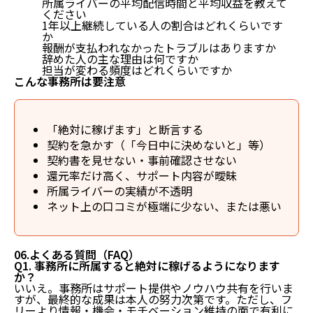
所属ライバーの平均配信時間と平均収益を教えて
ください
1年以上継続している人の割合はどれくらいです
か
報酬が支払われなかったトラブルはありますか
辞めた人の主な理由は何ですか
担当が変わる頻度はどれくらいですか
こんな事務所は要注意
「絶対に稼げます」と断言する
契約を急かす（「今日中に決めないと」等）
契約書を見せない・事前確認させない
還元率だけ高く、サポート内容が曖昧
所属ライバーの実績が不透明
ネット上の口コミが極端に少ない、または悪い
06.よくある質問（FAQ）
Q1. 事務所に所属すると絶対に稼げるようになります
か？
いいえ。事務所はサポート提供やノウハウ共有を行いま
すが、最終的な成果は本人の努力次第です。ただし、フ
リーより情報・機会・モチベーション維持の面で有利に