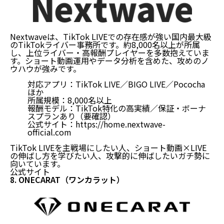
Nextwaveは、TikTok LIVEでの存在感が強い国内最大級
のTikTokライバー事務所です。約8,000名以上が所属
し、上位ライバー・高報酬プレイヤーを多数抱えていま
す。ショート動画運用やデータ分析を含めた、攻めのノ
ウハウが強みです。
対応アプリ：TikTok LIVE／BIGO LIVE／Pococha
ほか
所属規模：8,000名以上
報酬モデル：TikTok特化の高実績／保証・ボーナ
スプランあり（要確認）
公式サイト：
https://home.nextwave-
official.com
TikTok LIVEを主戦場にしたい人、ショート動画×LIVE
の伸ばし方を学びたい人、攻撃的に伸ばしたいガチ勢に
向いています。
公式サイト
8. ONECARAT（ワンカラット）