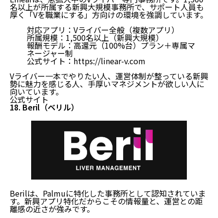
名以上が所属する新興大規模事務所で、サポート人員も
厚く「Vを職業にする」方向けの環境を強調しています。
対応アプリ：Vライバー全般（複数アプリ）
所属規模：1,500名以上（新興大規模）
報酬モデル：高還元（100%台）プラン＋専属マ
ネージャー制
公式サイト：
https://linear-v.com
Vライバー一本でやりたい人、運営体制が整っている新興
勢に魅力を感じる人、手厚いマネジメントが欲しい人に
向いています。
公式サイト
18. Beril（ベリル）
Berilは、Palmuに特化した事務所として認知されていま
す。新興アプリ特化だからこその情報量と、運営との距
離感の近さが強みです。