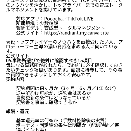
のノウハウを活かし、トップライバーまでの育成トータ
ルマネジメントを掲げています。
対応アプリ：Pococha／TikTok LIVE
所属規模：少数精鋭
報酬モデル：育成型トータルマネジメント
公式サイト：
https://randiant.my.canva.site
現役トッププレイヤーのノウハウを直接受けたい人、プ
ロデューサー主導の濃い育成を求める人に向いていま
す。
公式サイト
05.事務所選びで絶対に確認すべき15項目
気になる事務所が絞れたら、契約前に必ず確認しておき
たいチェック項目があります。面談に持参して、その場
で質問できるようにしておくと安心です。
契約内容
契約期間は何ヶ月か（3ヶ月／6ヶ月／1年 など）
途中解約は可能か、違約金はあるか
自動更新の条件はどうなっているか
契約書を事前に確認できるか
報酬・還元
基本還元率は何%か（手数料控除後の実質）
ボーナス・固定給の条件は明確か（配信時間／獲
得ポイント等）