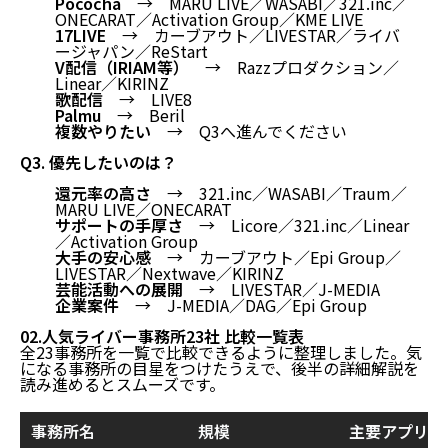
Pococha
→ MARU LIVE／WASABI／321.inc／
ONECARAT／Activation Group／KME LIVE
17LIVE
→ カーブアウト／LIVESTAR／ライバ
ージャパン／ReStart
V配信（IRIAM等）
→ Razzプロダクション／
Linear／KIRINZ
歌配信
→ LIVE8
Palmu
→ Beril
複数やりたい
→ Q3へ進んでください
Q3. 優先したいのは？
還元率の高さ
→ 321.inc／WASABI／Traum／
MARU LIVE／ONECARAT
サポートの手厚さ
→ Licore／321.inc／Linear
／Activation Group
大手の安心感
→ カーブアウト／Epi Group／
LIVESTAR／Nextwave／KIRINZ
芸能活動への展開
→ LIVESTAR／J-MEDIA
企業案件
→ J-MEDIA／DAG／Epi Group
02.人気ライバー事務所23社 比較一覧表
全23事務所を一覧で比較できるように整理しました。気
になる事務所の目星をつけたうえで、後半の詳細解説を
読み進めるとスムーズです。
事務所名
規模
主要アプリ