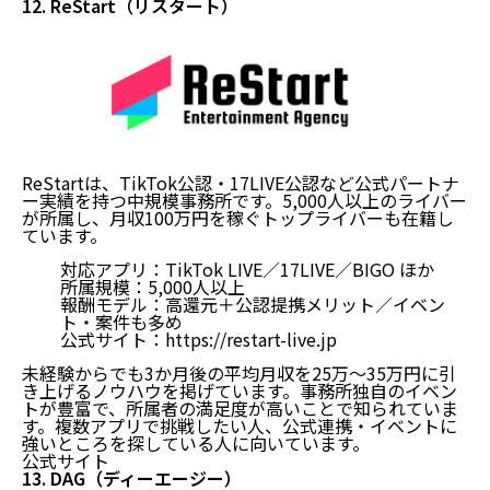
12. ReStart（リスタート）
ReStartは、TikTok公認・17LIVE公認など公式パートナ
ー実績を持つ中規模事務所です。5,000人以上のライバー
が所属し、月収100万円を稼ぐトップライバーも在籍し
ています。
対応アプリ：TikTok LIVE／17LIVE／BIGO ほか
所属規模：5,000人以上
報酬モデル：高還元＋公認提携メリット／イベン
ト・案件も多め
公式サイト：
https://restart-live.jp
未経験からでも3か月後の平均月収を25万〜35万円に引
き上げるノウハウを掲げています。事務所独自のイベン
トが豊富で、所属者の満足度が高いことで知られていま
す。複数アプリで挑戦したい人、公式連携・イベントに
強いところを探している人に向いています。
公式サイト
13. DAG（ディーエージー）