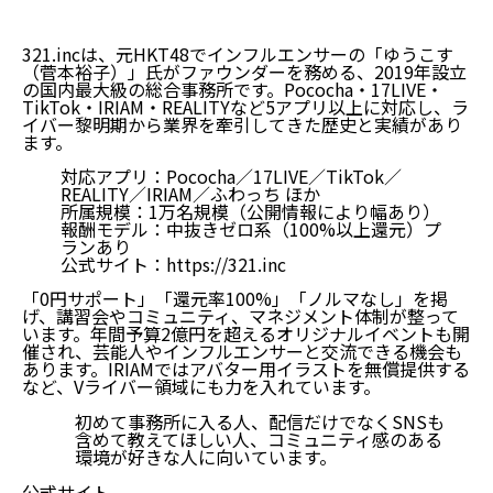
321.incは、元HKT48でインフルエンサーの「ゆうこす
（菅本裕子）」氏がファウンダーを務める、2019年設立
の国内最大級の総合事務所です。Pococha・17LIVE・
TikTok・IRIAM・REALITYなど5アプリ以上に対応し、ラ
イバー黎明期から業界を牽引してきた歴史と実績があり
ます。
対応アプリ：Pococha／17LIVE／TikTok／
REALITY／IRIAM／ふわっち ほか
所属規模：1万名規模（公開情報により幅あり）
報酬モデル：中抜きゼロ系（100%以上還元）プ
ランあり
公式サイト：
https://321.inc
「0円サポート」「還元率100%」「ノルマなし」を掲
げ、講習会やコミュニティ、マネジメント体制が整って
います。
年間予算2億円を超えるオリジナルイベント
も開
催され、芸能人やインフルエンサーと交流できる機会も
あります。IRIAMではアバター用イラストを無償提供する
など、Vライバー領域にも力を入れています。
初めて事務所に入る人、配信だけでなくSNSも
含めて教えてほしい人、コミュニティ感のある
環境が好きな人に向いています。
公式サイト