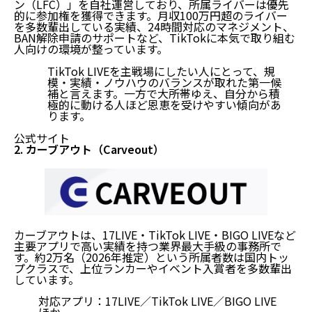
ン（LFC）」を自社運営しており、所属ライバーは優先
的に参加権を獲得できます。
月収100万円超のライバー
を多数輩出
している実績、24時間対応のマネジメント、
BAN解除申請のサポートなど、TikTokに本気で取り組む
人向けの環境が整っています。
TikTok LIVEを主戦場にしたい人にとって、規
模・実績・ノウハウのバランスが取れた第一候
補と言えます。一方で大所帯ゆえ、自分から積
極的に動ける人ほど恩恵を受けやすい傾向があ
ります。
公式サイト
2. カーブアウト（Carveout）
カーブアウトは、17LIVE・TikTok LIVE・BIGO LIVEなど
主要アプリで高い実績を持つ業界最大手級の事務所で
す。約2万名（2026年推定）という所属者数は国内トッ
プクラスで、上位ランカーやイベント入賞者を多数輩出
しています。
対応アプリ：17LIVE／TikTok LIVE／BIGO LIVE
ほか