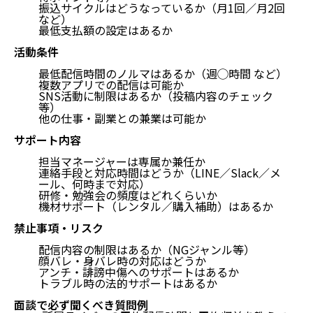
振込サイクルはどうなっているか（月1回／月2回
など）
最低支払額の設定はあるか
活動条件
最低配信時間のノルマはあるか（週◯時間 など）
複数アプリでの配信は可能か
SNS活動に制限はあるか（投稿内容のチェック
等）
他の仕事・副業との兼業は可能か
サポート内容
担当マネージャーは専属か兼任か
連絡手段と対応時間はどうか（LINE／Slack／メ
ール、何時まで対応）
研修・勉強会の頻度はどれくらいか
機材サポート（レンタル／購入補助）はあるか
禁止事項・リスク
配信内容の制限はあるか（NGジャンル等）
顔バレ・身バレ時の対応はどうか
アンチ・誹謗中傷へのサポートはあるか
トラブル時の法的サポートはあるか
面談で必ず聞くべき質問例