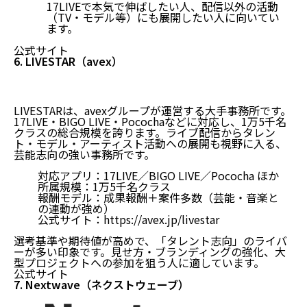
17LIVEで本気で伸ばしたい人、配信以外の活動
（TV・モデル等）にも展開したい人に向いてい
ます。
公式サイト
6. LIVESTAR（avex）
LIVESTARは、avexグループが運営する大手事務所です。
17LIVE・BIGO LIVE・Pocochaなどに対応し、1万5千名
クラスの総合規模を誇ります。ライブ配信からタレン
ト・モデル・アーティスト活動への展開も視野に入る、
芸能志向の強い事務所です。
対応アプリ：17LIVE／BIGO LIVE／Pococha ほか
所属規模：1万5千名クラス
報酬モデル：成果報酬＋案件多数（芸能・音楽と
の連動が強め）
公式サイト：
https://avex.jp/livestar
選考基準や期待値が高めで、「タレント志向」のライバ
ーが多い印象です。見せ方・ブランディングの強化、大
型プロジェクトへの参加を狙う人に適しています。
公式サイト
7. Nextwave（ネクストウェーブ）