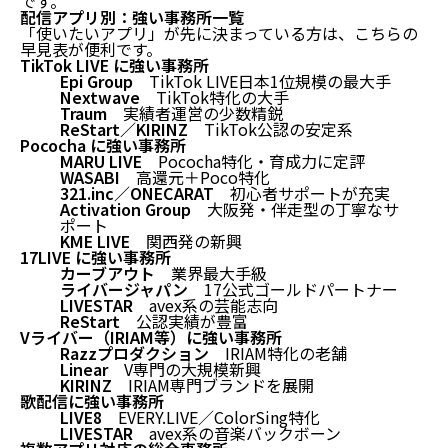
です。
配信アプリ別：強い事務所一覧
「使いたいアプリ」が先に決まっている方は、こちらの
早見表が便利です。
TikTok LIVE に強い事務所
Epi Group
TikTok LIVE日本1位規模の最大手
Nextwave
TikTok特化の大手
Traum
実績者運営の少数精鋭
ReStart／KIRINZ
TikTok公認の安定系
Pococha に強い事務所
MARU LIVE
Pococha特化・育成力に定評
WASABI
高還元＋Poco特化
321.inc／ONECARAT
初心者サポートが充実
Activation Group
大阪発・伴走型の丁寧なサ
ポート
KME LIVE
関西発の新興
17LIVE に強い事務所
カーブアウト
業界最大手級
ライバージャパン
17公式ゴールドパートナー
LIVESTAR
avex系の芸能志向
ReStart
公認実績が豊富
Vライバー（IRIAM等）に強い事務所
Razzプロダクション
IRIAM特化の老舗
Linear
V専門の大規模新興
KIRINZ
IRIAM専門ブランドを展開
歌配信に強い事務所
LIVE8
EVERY.LIVE／ColorSing特化
LIVESTAR
avex系の音楽バックボーン