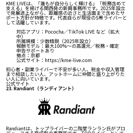
KME LIVEは、「誰もが自分らしく輝ける」「税務含めて
支える」を掲げる関西発の新興事務所です。2025年設立
で発展途上ながら、距離感の近さと生活面まで含めたサ
ポート方針が特徴です。代表自らが現役のS帯ライバーと
して活躍しています。
対応アプリ：Pococha／TikTok LIVE など（拡大
中）
所属規模：少数精鋭（2025年設立）
報酬モデル：最大100%〜の高還元／税務・確定
申告サポートあり
拠点：京都
公式サイト：
https://kme-live.com
初心者・副業ライバーで不安が多い人、税金や収入管理
まで相談したい人、アットホームに仲間と盛り上がりた
い人に向いています。
公式サイト
23. Randiant（ランディアント）
Randiantは、トップライバーの二階堂ランラン氏がプロ
デュースする育成型の事務所です。TOPライバーとして