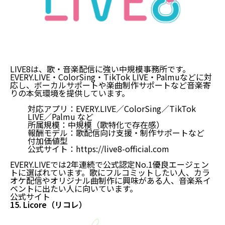
LIVE8は、歌・音楽配信に強い中規模事務所です。
EVERY.LIVE・ColorSing・TikTok LIVE・Palmuなどに対
応し、ボーカルサポートや楽曲制作サポートなど音楽寄
りの本気環境を提供しています。
対応アプリ：EVERY.LIVE／ColorSing／TikTok
LIVE／Palmu など
所属規模：中規模（歌特化で存在感）
報酬モデル：歌配信向け支援・制作サポートなど
付加価値型
公式サイト：
https://live8-official.com
EVERY.LIVEでは2年連続で公式認定No.1優良エージェン
トに選ばれています。歌にフルコミットしたい人、カラ
オケ配信やオリジナル曲制作に興味がある人、音楽系イ
ベントに出たい人に向いています。
公式サイト
15. Licore（リコレ）