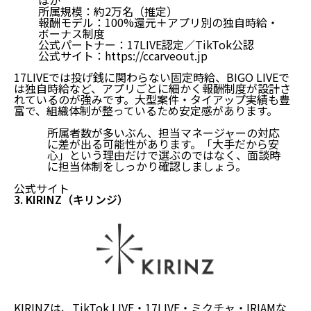
所属規模：約2万名（推定）
報酬モデル：100%還元＋アプリ別の独自時給・
ボーナス制度
公式パートナー：17LIVE認定／TikTok公認
公式サイト：
https://ccarveout.jp
17LIVEでは投げ銭に関わらない固定時給、BIGO LIVEで
は独自時給など、
アプリごとに細かく報酬制度が設計さ
れている
のが強みです。大型案件・タイアップ実績も豊
富で、組織体制が整っているため安定感があります。
所属者数が多いぶん、担当マネージャーの対応
に差が出る可能性があります。「大手だから安
心」という理由だけで選ぶのではなく、面談時
に担当体制をしっかり確認しましょう。
公式サイト
3. KIRINZ（キリンジ）
KIRINZは、TikTok LIVE・17LIVE・ミクチャ・IRIAMな