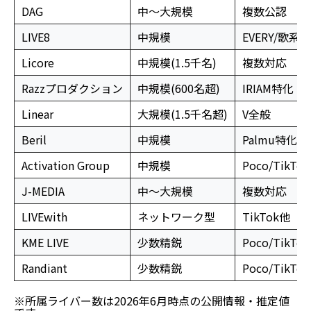
DAG
中〜大規模
複数公認
LIVE8
中規模
EVERY/歌系
Licore
中規模(1.5千名)
複数対応
Razzプロダクション
中規模(600名超)
IRIAM特化
Linear
大規模(1.5千名超)
V全般
Beril
中規模
Palmu特化
Activation Group
中規模
Poco/TikTok
J-MEDIA
中〜大規模
複数対応
LIVEwith
ネットワーク型
TikTok他
KME LIVE
少数精鋭
Poco/TikTok
Randiant
少数精鋭
Poco/TikTok
※所属ライバー数は2026年6月時点の公開情報・推定値