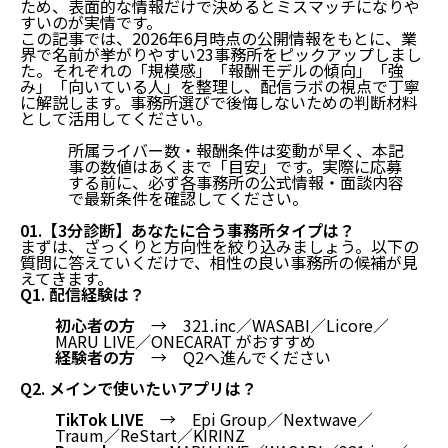
ため、
表面的な情報だけで決めるとミスマッチになりや
すい
のが実情です。
この記事では、2026年6月時点の公開情報をもとに、業
界で名前が挙がりやすい
23事務所
をピックアップしまし
た。それぞれの「規模感」「報酬モデルの傾向」「強
み」「向いている人」を整理し、配信ラボの視点で丁寧
に解説します。事務所選びで後悔しないための判断材料
として活用してください。
所属ライバー数・報酬条件は変動が早く、本記
事の数値はあくまで「目安」です。実際に応募
する前に、必ず各事務所の公式情報・面談内容
で最新条件を確認してください。
01.【3分診断】あなたに合う事務所タイプは？
まずは、ざっくりと方向性を絞り込みましょう。以下の
質問に答えていくだけで、相性の良い事務所の候補が見
えてきます。
Q1. 配信経験は？
初心者の方
→ 321.inc／WASABI／Licore／
MARU LIVE／ONECARAT がおすすめ
経験者の方
→ Q2へ進んでください
Q2. メインで使いたいアプリは？
TikTok LIVE
→ Epi Group／Nextwave／
Traum／ReStart／KIRINZ