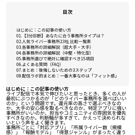
目次
はじめに：この記事の使い方
01.【3分診断】あなたに合う事務所タイプは？
02.人気ライバー事務所23社 比較一覧表
03.各事務所の詳細解説（超大手・大手）
04.各事務所の詳細解説（中堅・特化型）
05.事務所選びで絶対に確認すべき15項目
06.よくある質問（FAQ）
07.まとめ：後悔しないための3ステップ
08.配信ラボ的まとめ：一番大事なのは「フィット感」
はじめに：この記事の使い方
ライブ配信で本気で伸びたいと思ったとき、多くの人が
最初にぶつかるのが「どのライバー事務所を選べばいい
のか」という問題です。還元率の高さで選ぶべきなの
か、大手の安心感を取るべきなのか、特定アプリに強い
事務所がいいのか、担当やコミュニティの雰囲気を優先
すべきなのか。判断軸が多すぎて、かえって決められな
いという声をよく聞きます。
事務所ごとに「対応アプリ」「所属ライバー数（規模
感）」「報酬モデル」「得意ジャンル」がまったく違う