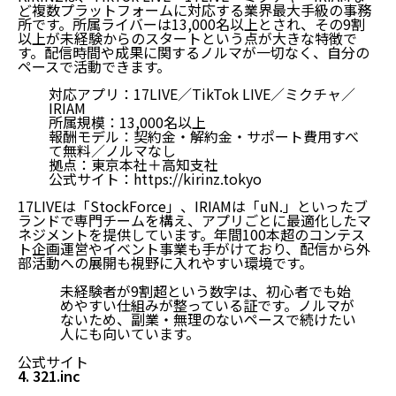
ど複数プラットフォームに対応する業界最大手級の事務
所です。所属ライバーは13,000名以上とされ、その9割
以上が未経験からのスタートという点が大きな特徴で
す。配信時間や成果に関するノルマが一切なく、自分の
ペースで活動できます。
対応アプリ：17LIVE／TikTok LIVE／ミクチャ／
IRIAM
所属規模：13,000名以上
報酬モデル：契約金・解約金・サポート費用すべ
て無料／ノルマなし
拠点：東京本社＋高知支社
公式サイト：
https://kirinz.tokyo
17LIVEは「StockForce」、IRIAMは「uN.」といったブ
ランドで専門チームを構え、アプリごとに最適化したマ
ネジメントを提供しています。年間100本超のコンテス
ト企画運営やイベント事業も手がけており、配信から外
部活動への展開も視野に入れやすい環境です。
未経験者が9割超という数字は、初心者でも始
めやすい仕組みが整っている証です。ノルマが
ないため、副業・無理のないペースで続けたい
人にも向いています。
公式サイト
4. 321.inc