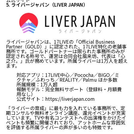
5. ライバージャパン（LIVER JAPAN）
ライバージャパンは、17LIVEの「Official Business
Partner（GOLD）」に認定された、17LIVE特化の老舗事
務所です。ゴールドパートナーは限られた事務所のみが
認定される称号で、運営は合同会社風来坊、代表は「心
之介。」氏が務めています。所属ライバーは1万人を超え
ます。
対応アプリ：17LIVE中心／Pococha／BIGO／ミ
クチャ／ふわっち／REALITY／Palmu ほか多数
所属規模：1万人超
報酬モデル：完全無料サポート（登録料・月額費
用なし）
公式サイト：
https://liverjapan.com
「ライバーの育成」に最も力を入れている事務所で、定
期コンサルや無料オンライン講座、還元イベントが充実
しています。TVや有名コンテストへの出演権をかけたイ
ベントも頻繁に開催されており、
アットホームな雰囲気
を評価する所属ライバーの声が多いのも特徴です。