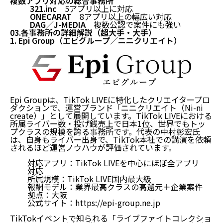
複数アプリ対応の総合事務所
321.inc
5アプリ以上に対応
ONECARAT
8アプリ以上の幅広い対応
DAG／J-MEDIA
複数公認で案件にも強い
03.各事務所の詳細解説（超大手・大手）
1. Epi Group（エピグループ／ニニクリエイト）
Epi Groupは、TikTok LIVEに特化したクリエイタープロ
ダクションで、運営ブランド「ニニクリエイト（Ni-ni
create）」として展開しています。TikTok LIVEにおける
所属ライバー数・投げ銭売上で日本1位、世界でもトッ
プクラスの規模を誇る事務所です。代表の中村彰宏氏
は、自身もライバー出身で、TikTok本社での講演を依頼
されるほど運営ノウハウが評価されています。
対応アプリ：TikTok LIVEを中心にほぼ全アプリ
対応
所属規模：TikTok LIVE国内最大級
報酬モデル：業界最高クラスの高還元＋企業案件
拠点：大阪
公式サイト：
https://epi-group.ne.jp
TikTokイベントで知られる「ライブファイトコレクショ