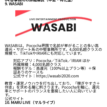
05.事務所選びで絶対に確認すべき15項目
9. WASABI
06.よくある質問（FAQ）
07.まとめ：後悔しないための3ステップ
08.配信ラボ的まとめ：一番大事なのは「フィット
感」
WASABIは、Pococha界隈で名前が挙がることの多い高
還元・サポート系の中堅事務所です。4,000名超クラスの
規模で、TikTokやIRIAMにも対応しています。
対応アプリ：Pococha／TikTok／IRIAM ほか
所属規模：4,000名超クラス
報酬モデル：高還元（100%以上プラン等）＋保
証ありのケースも
公式サイト：
https://wasabi2020.com
教育・運営ノウハウを打ち出しており、「稼ぎやすさ＋
伴走」を求める層に刺さります。Pocochaを軸に、還元
率とサポートのバランスを重視したい人に向いていま
す。
公式サイト
10. MARU LIVE（マルライブ）