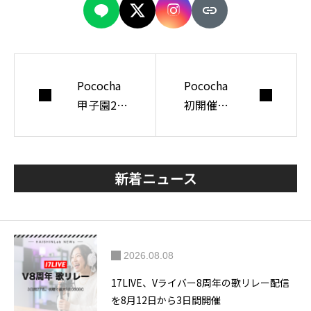
Pococha
Pococha
甲子園20
初開催、
26全国大
TOKYO W
会-Voice-
ASOU CO
開催決
LLECTIO
新着ニュース
定！エン
Nステー
トリ期間
ジ出演権
と本戦出
イベント
場枠を解
7月9日ス
2026.08.08
説
タート
17LIVE、Vライバー8周年の歌リレー配信
を8月12日から3日間開催