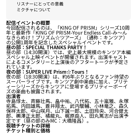
リスナーにとっての意義
ミクチャについて
配信イベントの概要
今回配信されるのは、「KING OF PRISM」シリーズ10周
年と最新作「KING OF PRISM-Your Endless Call-み～ん
なきらめけ！プリズム☆ツアーズ」（通称：キンツア）
の公開1周年を記念したスペシャルイベントです。
昼の部：SPECIAL THANKS PARTY！
昼の部（14:30開演）では、史上最大規模のキンツア本編
スペシャル上映イベントが開催されます。出演キャスト
によるコメンタリーと上演後のアフタートークが予定さ
れています。
夜の部：SUPER LIVE Prism☆Tours！
夜の部（18:30開演）は、約6年ぶりとなるファン待望の
スーパーライブです。キンツア劇中楽曲に加え、プリテ
ィーシリーズからキンツアに登場するプリティーボーイ
ズの楽曲も披露されます。
出演者
寺島惇太、斉藤壮馬、畠中祐、八代拓、五十嵐雅、永塚
拓馬、内田雄馬、蒼井翔太、武内駿輔、小林竜之、森久
保祥太郎、中山咲月、山下誠一郎、土田玲央、河合健太
郎、鵜澤正太郎、橘龍丸、梶原岳人、田丸篤志が出演予
定です（昼の部のみMC：大橋隆昌）。
視聴チケットの詳細
チケット種別と価格