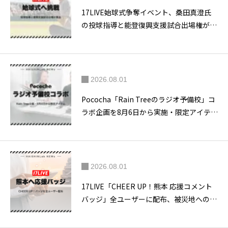
17LIVE始球式争奪イベント、桑田真澄氏
の投球指導と能登復興支援試合出場権が賞
品に
2026.08.01
Pococha「Rain Treeのラジオ予備校」コ
ラボ企画を8月6日から実施・限定アイテム
とファン参加配信を展開
配信イベントの概要
視聴チケットの詳細
ライバーにとっての意義
リスナーにとっての意義
2026.08.01
ミクチャについて
17LIVE「CHEER UP！熊本 応援コメント
バッジ」全ユーザーに配布、被災地への応
援を表明