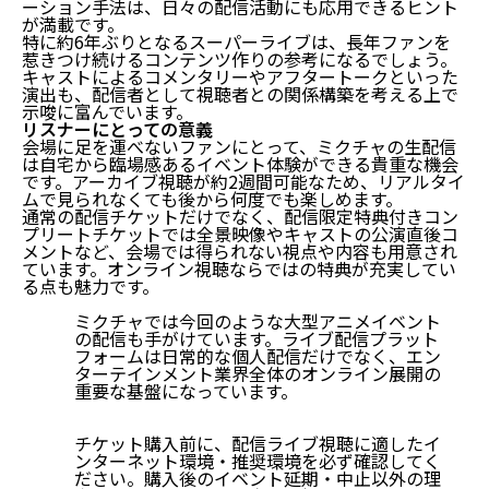
ーション手法は、日々の配信活動にも応用できるヒント
が満載です。
特に約6年ぶりとなるスーパーライブは、長年ファンを
惹きつけ続けるコンテンツ作りの参考になるでしょう。
キャストによるコメンタリーやアフタートークといった
演出も、配信者として視聴者との関係構築を考える上で
示唆に富んでいます。
リスナーにとっての意義
会場に足を運べないファンにとって、ミクチャの生配信
は
自宅から臨場感あるイベント体験ができる貴重な機会
です。アーカイブ視聴が約2週間可能なため、リアルタイ
ムで見られなくても後から何度でも楽しめます。
通常の配信チケットだけでなく、配信限定特典付きコン
プリートチケットでは全景映像やキャストの公演直後コ
メントなど、会場では得られない視点や内容も用意され
ています。オンライン視聴ならではの特典が充実してい
る点も魅力です。
ミクチャでは今回のような大型アニメイベント
の配信も手がけています。ライブ配信プラット
フォームは日常的な個人配信だけでなく、エン
ターテインメント業界全体のオンライン展開の
重要な基盤になっています。
チケット購入前に、配信ライブ視聴に適したイ
ンターネット環境・推奨環境を必ず確認してく
ださい。購入後のイベント延期・中止以外の理