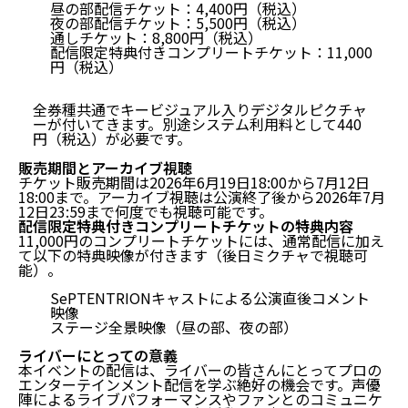
昼の部配信チケット：4,400円（税込）
夜の部配信チケット：5,500円（税込）
通しチケット：8,800円（税込）
配信限定特典付きコンプリートチケット：11,000
円（税込）
全券種共通でキービジュアル入りデジタルピクチャ
ーが付いてきます。別途システム利用料として440
円（税込）が必要です。
販売期間とアーカイブ視聴
チケット販売期間は2026年6月19日18:00から7月12日
18:00まで。アーカイブ視聴は公演終了後から
2026年7月
12日23:59まで何度でも視聴可能
です。
配信限定特典付きコンプリートチケットの特典内容
11,000円のコンプリートチケットには、通常配信に加え
て以下の特典映像が付きます（後日ミクチャで視聴可
能）。
SePTENTRIONキャストによる公演直後コメント
映像
ステージ全景映像（昼の部、夜の部）
ライバーにとっての意義
本イベントの配信は、ライバーの皆さんにとって
プロの
エンターテインメント配信を学ぶ絶好の機会
です。声優
陣によるライブパフォーマンスやファンとのコミュニケ