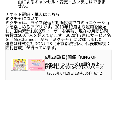
由によるキャンセル・変更・払い戻しはできま
せん。
チケット詳細・購入はこちら
ミクチャについて
ミクチャは、ライブ配信と動画投稿でコミュニケーショ
ンを楽しめるアプリです。2013年12月より運用を開始
し、国内累計1,800万ユーザーを突破、現在の月間訪問
者数は500万人を超えています。2020年7月にサービス名
を「MixChannel」から「ミクチャ」に改称しました。
運営は株式会社DONUTS（東京都渋谷区、代表取締役：
西村啓成）が行っています。
6月28日(日)開催「KING OF
PRISM」シリーズ10周年および
株式会社DONUTSのプレスリリース
最新作公開1周年を記念したスペ
（2026年6月19日 18時00分）6月28
シャルイベントを「ミクチャ」
日(日)開催「KING OF PRISM」シリー
で生配信決定！
ズ10周年および最新作公開1周年を記
念したスペシャルイベントを「ミク
チャ」で生配信決定！