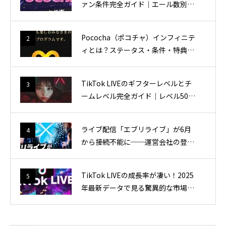
ァン条件完全ガイド｜エール数別一
覧表と効率的な達成方法
Pococha（ポコチャ）インフィニテ
2
ィとは？ステータス・条件・特典を
現役インフィニティが完全解説！
TikTok LIVEのギフターレベルとチ
3
ームレベル完全ガイド｜レベル50ま
で1.7億円！違い・上げ方・特典を
徹底解説
ライブ配信「エブリライブ」が6月
4
から接続不能に──運営会社の登記
に何が？代理店・ライバーへの影響
を追う
TikTok LIVEの成長率が凄い！2025
5
年最新データで見る驚異的な市場拡
大と収益化の実態