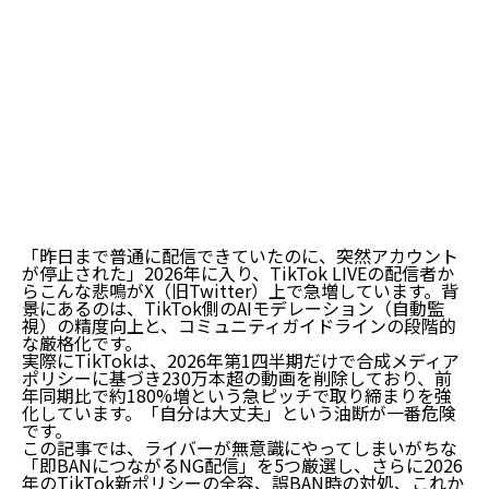
「昨日まで普通に配信できていたのに、突然アカウント
が停止された」――2026年に入り、TikTok LIVEの配信者か
らこんな悲鳴がX（旧Twitter）上で急増しています。背
景にあるのは、TikTok側のAIモデレーション（自動監
視）の精度向上と、コミュニティガイドラインの段階的
な厳格化です。
実際にTikTokは、
2026年第1四半期だけで合成メディア
ポリシーに基づき230万本超の動画を削除
しており、前
年同期比で約180%増という急ピッチで取り締まりを強
化しています。「自分は大丈夫」という油断が一番危険
です。
この記事では、ライバーが無意識にやってしまいがちな
「即BANにつながるNG配信」を5つ厳選
し、さらに2026
年のTikTok新ポリシーの全容、誤BAN時の対処、これか