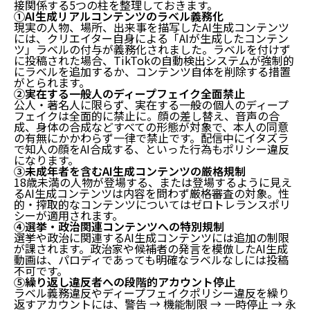
接関係する5つの柱を整理しておきます。
①AI生成リアルコンテンツのラベル義務化
現実の人物、場所、出来事を描写したAI生成コンテンツ
には、クリエイター自身による「AIが生成したコンテン
ツ」ラベルの付与が義務化されました。ラベルを付けず
に投稿された場合、TikTokの自動検出システムが強制的
にラベルを追加するか、
コンテンツ自体を削除する措置
がとられます。
②実在する一般人のディープフェイク全面禁止
公人・著名人に限らず、実在する一般の個人のディープ
フェイクは全面的に禁止に。顔の差し替え、音声の合
成、身体の合成などすべての形態が対象で、本人の同意
の有無にかかわらず一律で禁止です。配信中にイタズラ
で知人の顔をAI合成する、といった行為もポリシー違反
になります。
③未成年者を含むAI生成コンテンツの厳格規制
18歳未満の人物が登場する、または登場するように見え
るAI生成コンテンツは内容を問わず厳格審査の対象。性
的・搾取的なコンテンツについてはゼロトレランスポリ
シーが適用されます。
④選挙・政治関連コンテンツへの特別規制
選挙や政治に関連するAI生成コンテンツには追加の制限
が課されます。政治家や候補者の発言を模倣したAI生成
動画は、
パロディであっても明確なラベルなしには投稿
不可
です。
⑤繰り返し違反者への段階的アカウント停止
ラベル義務違反やディープフェイクポリシー違反を繰り
返すアカウントには、警告 → 機能制限 → 一時停止 → 永