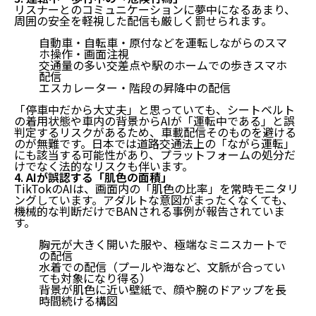
リスナーとのコミュニケーションに夢中になるあまり、
周囲の安全を軽視した配信も厳しく罰せられます。
自動車・自転車・原付などを運転しながらのスマ
ホ操作・画面注視
交通量の多い交差点や駅のホームでの歩きスマホ
配信
エスカレーター・階段の昇降中の配信
「停車中だから大丈夫」と思っていても、シートベルト
の着用状態や車内の背景からAIが「運転中である」と誤
判定するリスクがあるため、
車載配信そのものを避ける
のが無難
です。日本では道路交通法上の「ながら運転」
にも該当する可能性があり、プラットフォームの処分だ
けでなく法的なリスクも伴います。
4. AIが誤認する「肌色の面積」
TikTokのAIは、画面内の「肌色の比率」を常時モニタリ
ングしています。アダルトな意図がまったくなくても、
機械的な判断だけでBANされる事例が報告されていま
す。
胸元が大きく開いた服や、極端なミニスカートで
の配信
水着での配信（プールや海など、文脈が合ってい
ても対象になり得る）
背景が肌色に近い壁紙で、顔や腕のドアップを長
時間続ける構図