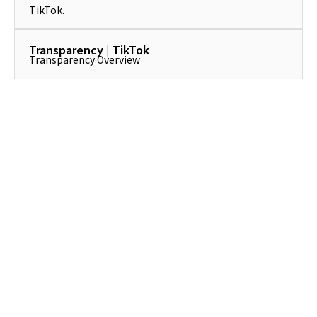
TikTok.
Transparency | TikTok
Transparency Overview
01.いま何が起きているのか？垢BAN急増の背景
02.絶対やってはいけないNG配信事例5選
03.知っておきたい2026年TikTok新ポリシーの5本
柱