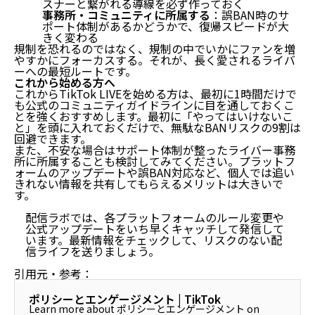
スナーと繋がれる導線を必ず作っておく
事務所・コミュニティに所属する
：誤BAN時のサ
ポート体制があるかどうかで、復帰スピードが大
きく変わる
規制を恐れるのではなく、規制の中でいかにファンを増
やすかにフォーカスする。それが、長く愛されるライバ
ーへの最短ルートです。
これから始める方へ
これからTikTok LIVEを始める方は、最初に1時間だけで
も公式のコミュニティガイドラインに目を通しておくこ
とを強くおすすめします。
最初に「やってはいけないこ
と」を頭に入れておくだけで、無駄なBANリスクの9割は
回避できます
。
また、不安な場合はサポート体制が整ったライバー事務
所に所属することも検討してみてください。プラットフ
ォームのアップデートや誤BAN対応など、個人では追い
きれない情報を共有してもらえるメリットは大きいで
す。
配信ラボでは、各プラットフォームのルール変更や
公式アップデートをいち早くキャッチして発信して
います。最新情報をチェックして、リスクのない配
信ライフを送りましょう。
引用元・参考：
ポリシーとエンゲージメント | TikTok
Learn more about ポリシーとエンゲージメント on