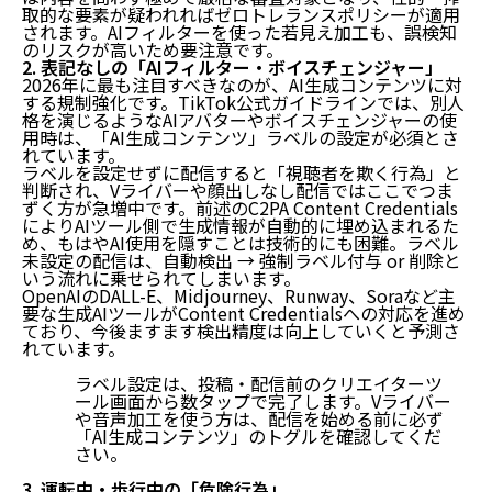
取的な要素が疑われればゼロトレランスポリシーが適用
されます。AIフィルターを使った若見え加工も、誤検知
のリスクが高いため要注意です。
2. 表記なしの「AIフィルター・ボイスチェンジャー」
2026年に最も注目すべきなのが、AI生成コンテンツに対
する規制強化です。TikTok公式ガイドラインでは、別人
格を演じるようなAIアバターやボイスチェンジャーの使
用時は、
「AI生成コンテンツ」ラベルの設定が必須
とさ
れています。
ラベルを設定せずに配信すると「視聴者を欺く行為」と
判断され、Vライバーや顔出しなし配信ではここでつま
ずく方が急増中です。前述のC2PA Content Credentials
により
AIツール側で生成情報が自動的に埋め込まれる
た
め、もはやAI使用を隠すことは技術的にも困難。ラベル
未設定の配信は、自動検出 → 強制ラベル付与 or 削除と
いう流れに乗せられてしまいます。
OpenAIのDALL-E、Midjourney、Runway、Soraなど主
要な生成AIツールがContent Credentialsへの対応を進め
ており、今後ますます検出精度は向上していくと予測さ
れています。
ラベル設定は、投稿・配信前のクリエイターツ
ール画面から数タップで完了します。Vライバー
や音声加工を使う方は、配信を始める前に必ず
「AI生成コンテンツ」のトグルを確認してくだ
さい。
3. 運転中・歩行中の「危険行為」