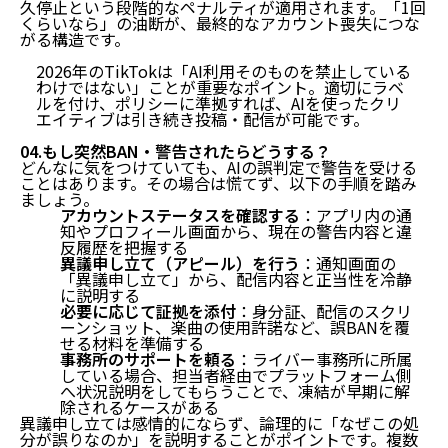
久停止という段階的なペナルティが適用されます。
「1回
くらいなら」の油断が、最終的なアカウント喪失
につな
がる構造です。
2026年のTikTokは「AI利用そのものを禁止している
わけではない」ことが重要なポイント。適切にラベ
ルを付け、ポリシーに準拠すれば、AIを使ったクリ
エイティブは引き続き投稿・配信が可能です。
04.もし突然BAN・警告されたらどうする？
どんなに気をつけていても、AIの誤判定で警告を受ける
ことはあります。その場合は慌てず、以下の手順を踏み
ましょう。
アカウントステータスを確認する
：アプリ内の通
知やプロフィール画面から、現在の警告内容と違
反履歴を把握する
異議申し立て（アピール）を行う
：通知画面の
「異議申し立て」から、配信内容と正当性を冷静
に説明する
必要に応じて証拠を添付
：身分証、配信のスクリ
ーンショット、楽曲の使用許諾など、誤BANを覆
せる材料を準備する
事務所のサポートを頼る
：ライバー事務所に所属
している場合、担当者経由でプラットフォーム側
へ状況説明をしてもらうことで、凍結が早期に解
除されるケースがある
異議申し立ては
感情的にならず、論理的に「なぜこの処
分が誤りなのか」を説明する
ことがポイントです。複数