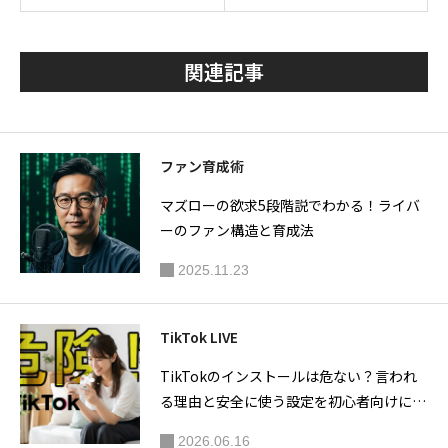
ィー！pr
ド｜成長
oduce by
を加速す
関連記事
HAISHIN
る4つの
Lab開催
戦略と設
いたしま
定方法
した。
ファン育成術
マズローの欲求5段階説でわかる！ライバ
ーのファン構造と育成法
2025.11.23
TikTok LIVE
TikTokのインストールは危ない？言われ
る理由と安全に使う設定を初心者向けに解
説
2026.06.16