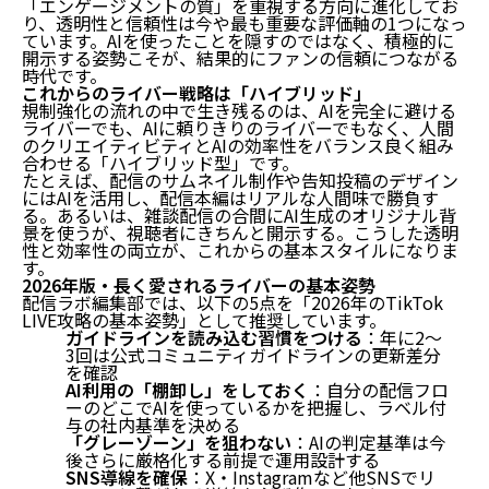
「エンゲージメントの質」を重視する方向に進化してお
り、透明性と信頼性は今や最も重要な評価軸の1つになっ
ています。AIを使ったことを隠すのではなく、積極的に
開示する姿勢こそが、結果的にファンの信頼につながる
時代です。
これからのライバー戦略は「ハイブリッド」
規制強化の流れの中で生き残るのは、AIを完全に避ける
ライバーでも、AIに頼りきりのライバーでもなく、
人間
のクリエイティビティとAIの効率性をバランス良く組み
合わせる「ハイブリッド型」
です。
たとえば、配信のサムネイル制作や告知投稿のデザイン
にはAIを活用し、配信本編はリアルな人間味で勝負す
る。あるいは、雑談配信の合間にAI生成のオリジナル背
景を使うが、視聴者にきちんと開示する。こうした透明
性と効率性の両立が、これからの基本スタイルになりま
す。
2026年版・長く愛されるライバーの基本姿勢
配信ラボ編集部では、以下の5点を「2026年のTikTok
LIVE攻略の基本姿勢」として推奨しています。
ガイドラインを読み込む習慣をつける
：年に2〜
3回は公式コミュニティガイドラインの更新差分
を確認
AI利用の「棚卸し」をしておく
：自分の配信フロ
ーのどこでAIを使っているかを把握し、ラベル付
与の社内基準を決める
「グレーゾーン」を狙わない
：AIの判定基準は今
後さらに厳格化する前提で運用設計する
SNS導線を確保
：X・Instagramなど他SNSでリ