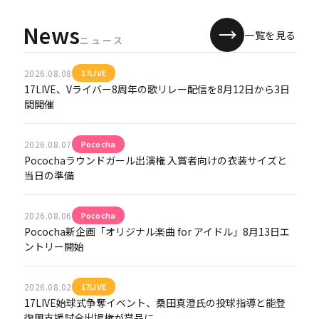
News
一覧を見る
ニュース
2026.08.08
17LIVE
17LIVE、Vライバー8周年の歌リレー配信を8月12日から3日
間開催
2026.08.07
Pococha
Pocochaラウンドガール出演権 入賞者向けの衣装サイズと
当日の準備
2026.08.06
Pococha
Pococha新企画「オリジナル楽曲 for アイドル」8月13日エ
ントリー開始
2026.08.02
17LIVE
17LIVE始球式争奪イベント、桑田真澄氏の投球指導と能登
復興支援試合出場権が賞品に