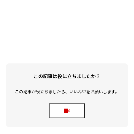
04.もし突然BAN・警告されたらどうする？
05.配信ラボ編集部より：ライバー・クリエイター視
点での考え方
この記事は役に立ちましたか？
この記事が役立ちましたら、いいね♡をお願いします。