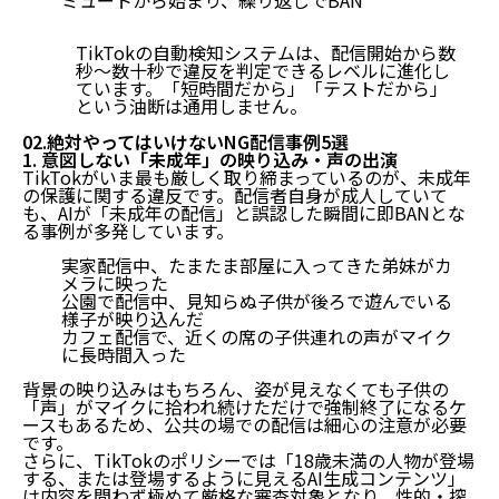
TikTokの自動検知システムは、配信開始から数
秒〜数十秒で違反を判定できるレベルに進化し
ています。「短時間だから」「テストだから」
という油断は通用しません。
02.絶対やってはいけないNG配信事例5選
1. 意図しない「未成年」の映り込み・声の出演
TikTokがいま最も厳しく取り締まっているのが、未成年
の保護に関する違反です。配信者自身が成人していて
も、AIが「未成年の配信」と誤認した瞬間に即BANとな
る事例が多発しています。
実家配信中、たまたま部屋に入ってきた弟妹がカ
メラに映った
公園で配信中、見知らぬ子供が後ろで遊んでいる
様子が映り込んだ
カフェ配信で、近くの席の子供連れの声がマイク
に長時間入った
背景の映り込みはもちろん、姿が見えなくても
子供の
「声」がマイクに拾われ続けただけで強制終了になるケ
ース
もあるため、公共の場での配信は細心の注意が必要
です。
さらに、TikTokのポリシーでは「18歳未満の人物が登場
する、または登場するように見えるAI生成コンテンツ」
は内容を問わず極めて厳格な審査対象となり、性的・搾