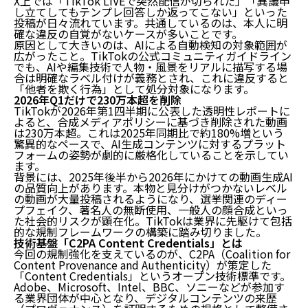
X上では「TikTok LIVEで突然配信が切られた」「異議申
し立てしてもテンプレ回答しか返ってこない」といった
投稿が日々流れています。共通しているのは、本人に明
確な違反の自覚がないケースが多いことです。
原因として大きいのは、AIによる自動検知の対象範囲が
広がったこと。TikTokの公式コミュニティガイドライン
でも、
AIや編集技術で人物・風景をリアルに描写する場
合は明確なラベル付けが義務
とされ、これに違反すると
「他者を欺く行為」として処分対象になります。
2026年Q1だけで230万本超を削除
TikTokが2026年第1四半期に公表した透明性レポートに
よると、合成メディアポリシーに基づき削除された動画
は230万本超。これは2025年同期比で約180%増という
驚異的なペースで、AI生成コンテンツに対するプラット
フォームの姿勢が劇的に厳格化していることを示してい
ます。
背景には、2025年後半から2026年にかけての動画生成AI
の品質向上があります。本物と見分けがつかないレベル
の動画が大量投稿されるようになり、選挙関連のディー
プフェイク、著名人の無断使用、一般人の顔合成といっ
た社会的リスクが顕在化。TikTokは業界に先駆けて
包括
的な規制フレームワーク
の構築に踏み切りました。
技術基盤「C2PA Content Credentials」とは
今回の規制強化を支えているのが、C2PA（Coalition for
Content Provenance and Authenticity）が策定した
「Content Credentials」というオープン技術標準です。
Adobe、Microsoft、Intel、BBC、ソニーなどが参加す
る業界団体が中心となり、デジタルコンテンツの来歴