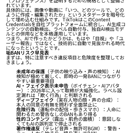
（プロヴェナンス）を証明するための規格として整備さ
れています。
具体的には、画像や動画に
「いつ、どのツールで、どの
ように作成・編集されたか」というメタデータを暗号化
して埋め込む
仕組みです。TikTokはこのContent
Credentialsを自社プラットフォームに統合し、AI生成コ
ンテンツの自動検出、ラベル自動付与、独自AI検出モデ
ルとの併用などを本格運用しています。
つまり、AIで作ったかどうかは、もはや「目視」や「ユ
ーザー報告」ではなく、
技術的に自動で見抜かれる時代
になったということです。
垢BANリスク早見表
まずは、特に注意すべき違反項目と危険度を整理してお
きましょう。
未成年の保護
（子供の映り込み・声の検知）：AI
検知が極めて厳しく、即時の一発BANにつながり
やすい最重要項目
AI・フェイク表示未申告
（ボイチェン・AIアバタ
ー）：2026年に入って取締が大幅強化。ラベル設
定漏れは「欺く行為」と判断される
ディープフェイク
（実在人物の顔・声の合成）：
本人の同意の有無を問わず全面禁止に
危険行為
（運転中の配信・歩きスマホ）：人命に
関わるため警告なしのBANもあり得る
性的コンテンツ
（露出・肌色の面積）：意図しな
くてもAIの誤判定で停止される
著作権違反
（テレビ音声・無許可BGM）：警告・
ミュートから始まり、繰り返しでBAN