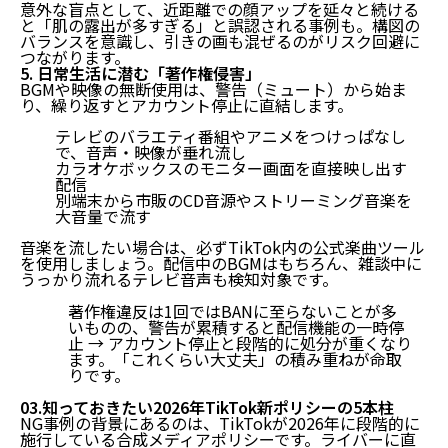
意外な盲点として、近距離での顔アップを延々と続ける
と「肌の露出が多すぎる」と誤認される事例も。
構図の
バランスを意識し、引きの画も混ぜる
のがリスク回避に
つながります。
5. 日常生活に潜む「著作権侵害」
BGMや映像の無断使用は、警告（ミュート）から始ま
り、繰り返すとアカウント停止に直結します。
テレビのバラエティ番組やアニメをつけっぱなし
で、音声・映像が垂れ流し
カラオケボックスのモニター画面を直接映し出す
配信
別端末から市販のCD音源やストリーミング音楽を
大音量で流す
音楽を流したい場合は、必ずTikTok内の公式楽曲ツール
を使用しましょう。配信中のBGMはもちろん、雑談中に
うっかり流れるテレビ音声も検知対象です。
著作権違反は1回ではBANに至らないことが多
いものの、警告が累積すると配信機能の一時停
止 → アカウント停止と段階的に処分が重くなり
ます。「これくらい大丈夫」の積み重ねが命取
りです。
03.知っておきたい2026年TikTok新ポリシーの5本柱
NG事例の背景にあるのは、TikTokが2026年に段階的に
施行している合成メディアポリシーです。ライバーに直