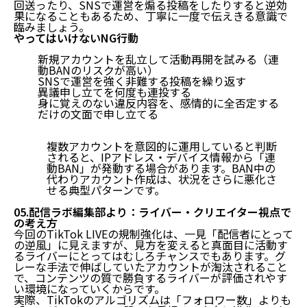
回送ったり、SNSで運営を煽る投稿をしたりすると逆効
果になることもあるため、丁寧に一度で伝えきる意識で
臨みましょう。
やってはいけないNG行動
新規アカウントを乱立して活動再開を試みる（連
動BANのリスクが高い）
SNSで運営を強く非難する投稿を繰り返す
異議申し立てを何度も連投する
身に覚えのない違反内容を、感情的に全否定する
だけの文面で申し立てる
複数アカウントを意図的に運用していると判断
されると、IPアドレス・デバイス情報から「連
動BAN」が発動する場合があります。BAN中の
代わりアカウント作成は、状況をさらに悪化さ
せる典型パターンです。
05.配信ラボ編集部より：ライバー・クリエイター視点で
の考え方
今回のTikTok LIVEの規制強化は、一見「配信者にとって
の逆風」に見えますが、見方を変えると
真面目に活動す
るライバーにとってはむしろチャンス
でもあります。グ
レーな手法で伸ばしていたアカウントが淘汰されること
で、コンテンツの質で勝負するライバーが評価されやす
い環境になっていくからです。
実際、TikTokのアルゴリズムは「フォロワー数」よりも