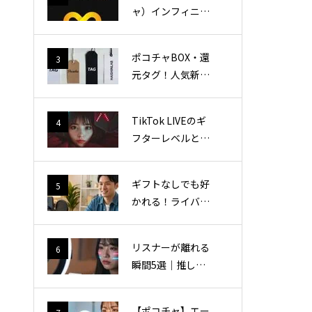
表と効率的な達成
ャ）インフィニテ
方法
ィとは？ステータ
ス・条件・特典を
ポコチャBOX・還
3
現役インフィニテ
元タグ！人気新着
ィが完全解説！
おすすめタグコピ
ペ自由。
TikTok LIVEのギ
4
フターレベルとチ
ームレベル完全ガ
イド｜レベル50ま
ギフトなしでも好
5
で1.7億円！違い・
かれる！ライバー
上げ方・特典を徹
が求める”推され
底解説
るリスナー”8つの
リスナーが離れる
6
特徴
瞬間5選｜推しを
失うライバーのNG
行動とは？
【ポコチャ】エー