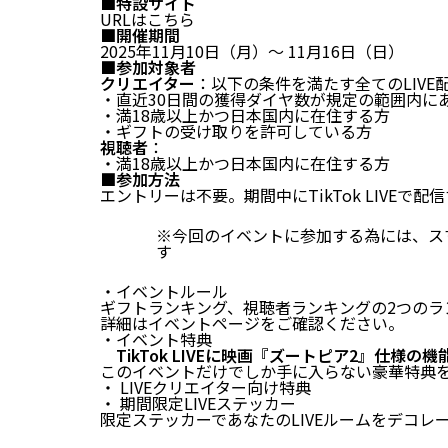
■特設サイト
URLは
こちら
■開催期間
2025年11月10日（月）～ 11月16日（日）
■参加対象者
クリエイター
：以下の条件を満たす全てのLIVE
・直近30日間の獲得ダイヤ数が規定の範囲内に
・満18歳以上かつ日本国内に在住する方
・ギフトの受け取りを許可している方
視聴者
：
・満18歳以上かつ日本国内に在住する方
■参加方法
エントリーは不要。期間中にTikTok LIVEで
※今回のイベントに参加する為には、スマ
す
・イベントルール
ギフトランキング、視聴者ランキングの2つのラ
詳細はイベントページをご確認ください。
・イベント特典
TikTok LIVEに映画『ズートピア2』仕様の
このイベントだけでしか手に入らない豪華特典
・ LIVEクリエイター向け特典
・ 期間限定LIVEステッカー
限定ステッカーであなたのLIVEルームをデコレ