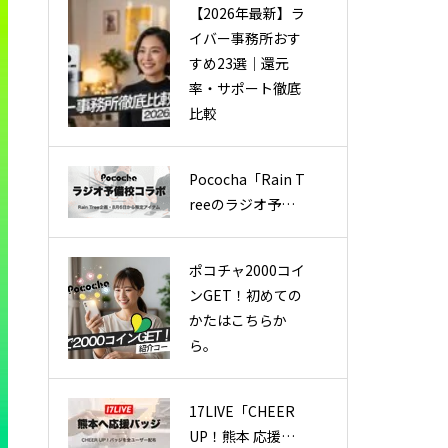
【2026年最新】ラ
出場権が賞品に
イバー事務所おす
すめ23選｜還元
率・サポート徹底
比較
Pococha「Rain T
reeのラジオ予備
校」コラボ企画を
8月6日から実施・
ポコチャ2000コイ
限定アイテムとフ
ンGET！初めての
ァン参加配信を展
かたはこちらか
開
ら。
17LIVE「CHEER
UP！熊本 応援コ