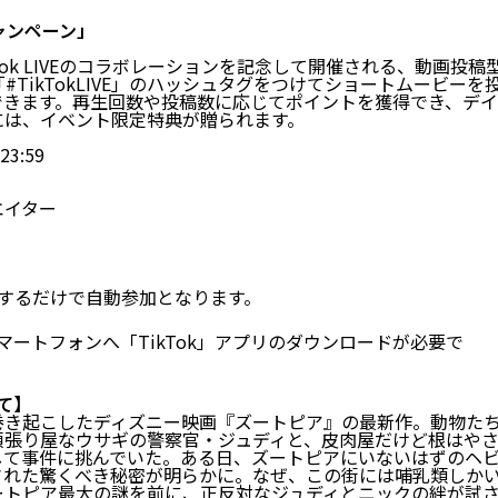
稿キャンペーン」
ok LIVEのコラボレーションを記念して開催される、動画投稿
TikTokLIVE」のハッシュタグをつけてショートムービーを
できます。再生回数や投稿数に応じてポイントを獲得でき、デイ
には、イベント限定特典が贈られます。
3:59
エイター
配信するだけで自動参加となります。
ートフォンへ「TikTok」アプリのダウンロードが必要で
て】
巻き起こしたディズニー映画『ズートピア』の最新作。動物た
頑張り屋なウサギの警察官・ジュディと、皮肉屋だけど根はや
して事件に挑んでいた。ある日、ズートピアにいないはずのヘ
された驚くべき秘密が明らかに。なぜ、この街には哺乳類しか
ートピア最大の謎を前に、正反対なジュディとニックの絆が試