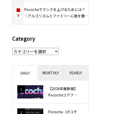
Pocochaでランクを上げるためには？
8
｜アルゴリズムとファミリー心理を徹底
解説
Category
C
a
t
e
MONTHLY
YEARLY
DAILY
g
o
r
【2026年最新版】
1
y
Pocochaコアファ
ン条件完全ガイド
｜エール数別一覧
Pococha（ポコチ
2