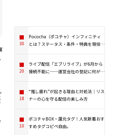
Pococha（ポコチャ）インフィニティ
30
』
とは？ステータス・条件・特典を現役イ
催
ンフィニティが完全解説！
ル
ライブ配信「エブリライブ」が6月から
20
接続不能に──運営会社の登記に何が？
て
代理店・ライバーへの影響を追う
“推し疲れ”が起きる理由と対処法｜リス
ン
こ
18
ナーの心を守る配信の楽しみ方
参
ポコチャBOX・還元タグ！人気新着おす
で
で
10
すめタグコピペ自由。