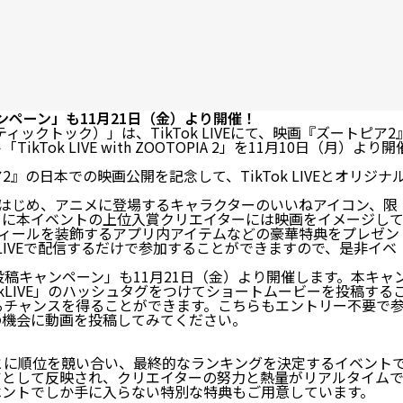
画投稿キャンペーン」も11月21日（金）より開催！
ィックトック）」は、TikTok LIVEにて、映画『ズートピア2
Tok LIVE with ZOOTOPIA 2」を11月10日（月）より開
の日本での映画公開を記念して、TikTok LIVEとオリジナ
はじめ、アニメに登場するキャラクターのいいねアイコン、限
さらに本イベントの上位入賞クリエイターには映画をイメージし
プロフィールを装飾するアプリ内アイテムなどの豪華特典をプレゼン
 LIVEで配信するだけで参加することができますので、是非イベ
A 2 動画投稿キャンペーン」も11月21日（金）より開催します。本キャ
okLIVE」のハッシュタグをつけてショートムービーを投稿する
るチャンスを得ることができます。こちらもエントリー不要で
の機会に動画を投稿してみてください。
とに順位を競い合い、最終的なランキングを決定するイベント
アとして反映され、クリエイターの努力と熱量がリアルタイム
ベントでしか手に入らない特別な特典もご用意しています。