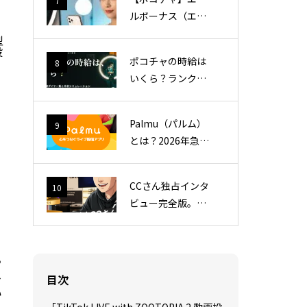
7
ルボーナス（エル
ボ）完全解説｜入
型
れ方・タイミン
投
ポコチャの時給は
8
グ・応援ポイント
いくら？ランク別
最大化術
時間ダイヤ一覧と
月収シミュレーシ
Palmu（パルム）
9
ョン【2026年最
とは？2026年急成
新】
長中のライブ配信
アプリの特徴・稼
CCさん独占インタ
10
ぎ方・他アプリと
ビュー完全版。年
の違い
間1億円超の応援
哲学
ち
さ
目次
ビ
い
さ
「TikTok LIVE with ZOOTOPIA 2 動画投