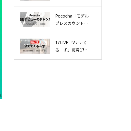
メントバッジ」全
ユーザーに配布、
Pococha「モデル
被災地への応援を
プレスカウントダ
表明
ウン」出演イベン
ト10月開催！誌面
17LIVE「Vナナく
デビューのチャン
るーず」毎月17日
ス
定期開催へ、8月
はラッキー袋プレ
ゼント企画も