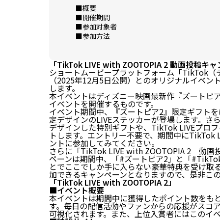
■概要
■開催期間
■参加対象者
■参加方法
「TikTok LIVE with ZOOTOPIA 2 動
ショートムービープラットフォーム「TikTok（テ
（2025年12月5日公開）とのオリジナルイベント「Tik
します。
本イベントはディズニー映画最新作『ズートピア2』
イベントを開催するものです。
イベント期間中、『ズートピア2』限定ギフトを
定デザインのLIVEステッカーが登場します。
デザインした特別ギフトや、TikTok LIVE
トします。エントリー不要で、期間中にTikTok
ントに参加してみてください。
さらに「TikTok LIVE with ZOOTOPI
ペーンは期間中、「#ズートピア2」と「#TikT
とでここでしか手に入らない豪華特典を受け取
加できるキャンペーンとなりますので、是非こ
「TikTok LIVE with ZOOTOPIA 2」
■イベント概要
本イベントは期間中に獲得したポイント数をも
す。毎日の配信活動やファンからの応援がスコ
可視化されます。また、上位入賞者にはこのイ