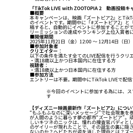
「TikTok LIVE with ZOOTOPIA 2 動画投
■概要
本キャンペーンは、映画『ズートピア2』とTikT
のイベントです。期間中に「#ズートピア2」と「#
稿すると、自動的にイベントに参加することが
リーミッションの達成やランキング上位入賞者
■開催期間
2025年11月21日（金）12:00 ～ 12月14日（日）2
■参加対象者
クリエイター
：
以下の条件を満たす全てのLIVE配信を行うクリ
・満18歳以上かつ日本国内に在住する方
視聴者
：
・満18歳以上かつ日本国内に在住する方
■参加方法
エントリーは不要。期間中にTikTok LIVEで
※今回のイベントに参加する為には、スマ
す
【ディズニー映画最新作『ズートピア2』につい
“もふもふなのに深いメッセージ”で社会現象を
が人間のように暮らす夢の都市“ズートピア”。
しいキツネのニックは、憧れの捜査官バディと
のゲイリーが現れたことで、その誕生の裏に隠
ないのか？ヘビたちが姿を消した理由とは？ズ