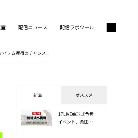
究室
配信ニュース
配信ラボツール
限定アイテム獲得のチャンス！
オススメ
新着
17LIVE始球式争奪
イベント、桑田真
澄氏の投球指導と
能登復興支援試合